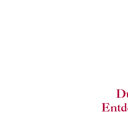
Du
Entd