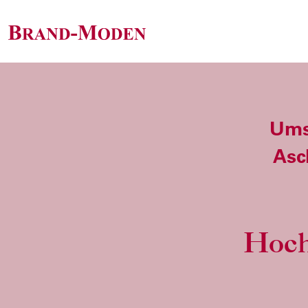
Umst
Asc
Hoch