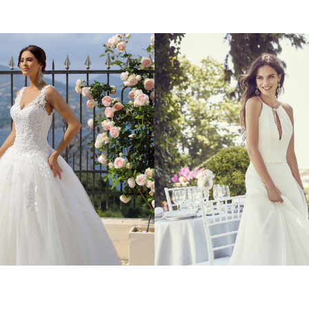
zessinnen­
Moder
kleider
Kleide